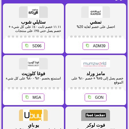
نمشي
ستايلي شوب
احصل على خصم لغاية 20%
١١.١١ خصم ثابت ٤٠٪ على كل شيء +
خصم يصل حتى ٢٥٪ على منتجات
مختارة
SD96
ADM39
مامز ورلد
فوغا كلوزيت
خصم يصل إلى ٧٥% + خصم ١٠% على
استمتع بخصم ٢٠% - ٨٠% على كل شيء
الموقع
MGA
GON
فوت لوكر
يو باي