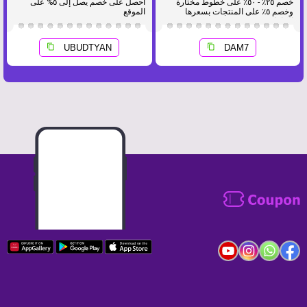
خصم ٢٥٪ - ٥٠٪ على خطوط مختارة
احصل على خصم يصل إلى ٥% على
وخصم ٥٪ على المنتجات بسعرها
الموقع
الكامل.
UBUDTYAN
DAM7