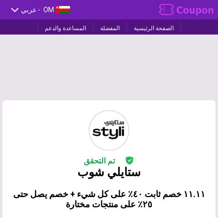
OM
- عربي
الصفحة الرئيسية
المفضلة
المساعدة والدعم
تم التحقق
ستايلي شوب
١١.١١ خصم ثابت ٤٠٪ على كل شيء + خصم يصل حتى
٢٥٪ على منتجات مختارة