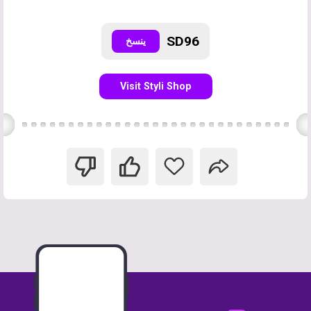
SD96
ينسخ
Visit Styli Shop