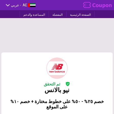
AE
- عربي
الصفحة الرئيسية
المفضلة
المساعدة والدعم
تم التحقق
نيو بالانس
خصم ٢٥% - ٥٠% على خطوط مختارة + خصم ١٠%
على الموقع