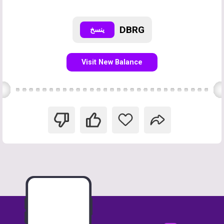
DBRG
ينسخ
Visit New Balance